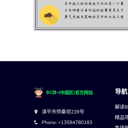
黑骑士驾驭的狮鹫传奇与空中战斗
史诗传说
导航
解读
漳平市师桑坝239号
精品
Phone: +13594780183