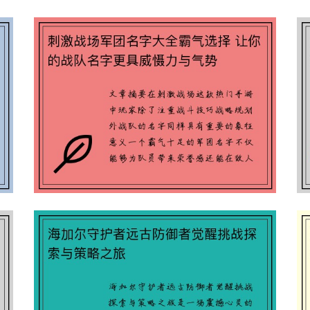
分
刺激战场军团名字大全霸气选择 让你
的战队名字更具威慑力与气势