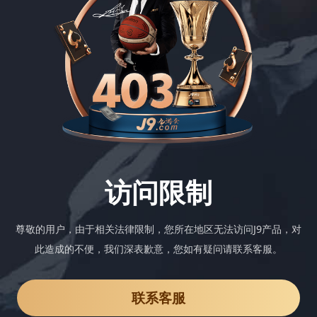
访问限制
尊敬的用户，由于相关法律限制，您所在地区无法访问J9产品，对
此造成的不便，我们深表歉意，您如有疑问请联系客服。
联系客服