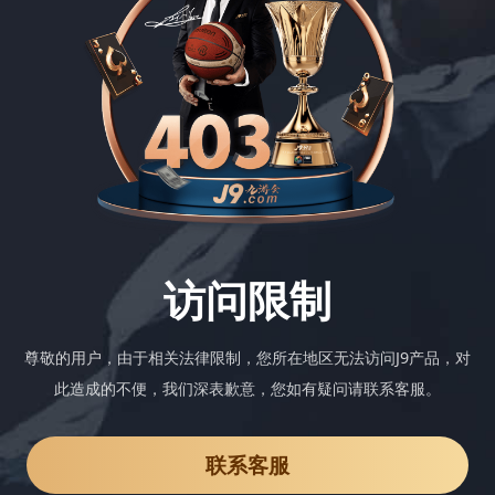
访问限制
尊敬的用户，由于相关法律限制，您所在地区无法访问J9产品，对
此造成的不便，我们深表歉意，您如有疑问请联系客服。
联系客服