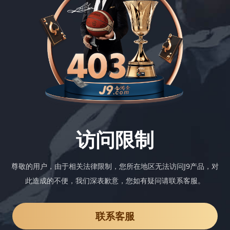
访问限制
尊敬的用户，由于相关法律限制，您所在地区无法访问J9产品，对
此造成的不便，我们深表歉意，您如有疑问请联系客服。
联系客服