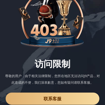
访问限制
尊敬的用户，由于相关法律限制，您所在地区无法访问J9产品，对
此造成的不便，我们深表歉意，您如有疑问请联系客服。
联系客服